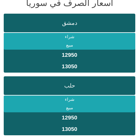
أسعار الصرف في سوريا
دمشق
شراء
مبيع
12950
13050
حلب
شراء
مبيع
12950
13050