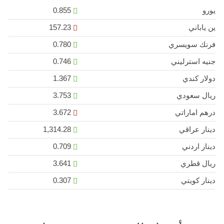
يورو
0.855
ين ياباني
157.23
فرنك سويسري
0.780
جنيه استرليني
0.746
دولار كندي
1.367
ريال سعودي
3.753
درهم اماراتي
3.672
دينار عراقي
1,314.28
دينار اردني
0.709
ريال قطري
3.641
دينار كويتي
0.307