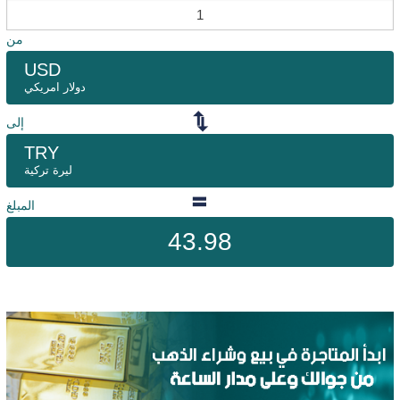
من
USD
دولار امريكي
إلى
TRY
ليرة تركية
المبلغ
43.98