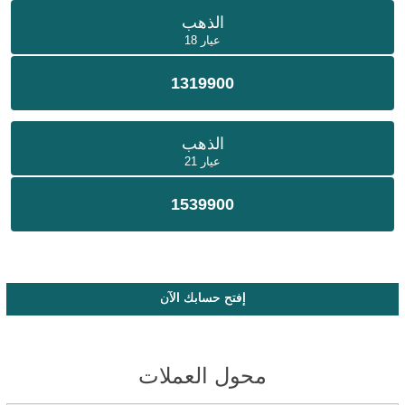
الذهب
عيار 18
1319900
الذهب
عيار 21
1539900
إفتح حسابك الآن
محول العملات