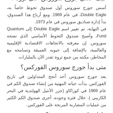
أسس جورج سوروس أول صندوق تحوط خاصاً به،
Double Eagle، في عام 1969. ومع أرباح هذا الصندوق،
بدأ إدارة صناديق سوروس في عام 1973.
في النهاية، تم تغيير اسم Double Eagle إلى Quantum
Fund، وأصبح صندوق التحوط الأساسي الذي نصحه
سوروس. إن معرفته بالاتجاهات الاقتصادية الإقليمية
والعالمية، بالإضافة إلى جيوبه العميقة وتسامحه مع
المخاطر، مكنته من جمع ثروة تقدر الآن بالمليارات
متى بدأ جورج سوروس الفوركس؟
يعد جورج سوروس أحد أنجح المتداولين في تاريخ
الفوركس. بدأت حياته المهنية من إنشاء صندوق الكم في
عام 1969 في كوراكاو (جزر الأنتيل الهولندية في البحر
الكاريبي ). خلال فترة وجوده، أجرى صندوق الكم الكثير
من عمليات المضاربة المربحة على الفوركس.