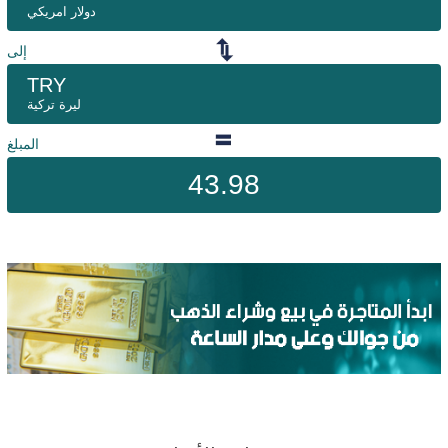
دولار امريكي
إلى
TRY
ليرة تركية
المبلغ
43.98