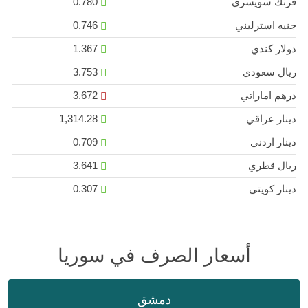
فرنك سويسري
0.780
جنيه استرليني
0.746
دولار كندي
1.367
ريال سعودي
3.753
درهم اماراتي
3.672
دينار عراقي
1,314.28
دينار اردني
0.709
ريال قطري
3.641
دينار كويتي
0.307
أسعار الصرف في سوريا
دمشق