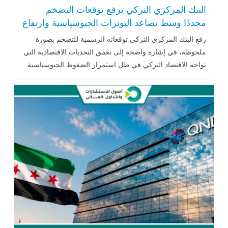
البنك المركزي التركي يرفع توقعات التضخم
مجددًا وسط تصاعد التوترات الجيوسياسية وارتفاع
أسعار النفط
رفع
البنك المركزي التركي
توقعاته الرسمية للتضخم بصورة
ملحوظة، في إشارة واضحة إلى تعمق التحديات الاقتصادية التي
تواجه الاقتصاد التركي في ظل استمرار الضغوط الجيوسياسية
وارتفاع تكاليف الطاقة .. اقرأ المزيد