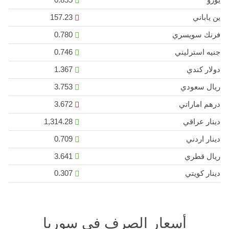
ين ياباني
157.23
فرنك سويسري
0.780
جنيه استرليني
0.746
دولار كندي
1.367
ريال سعودي
3.753
درهم اماراتي
3.672
دينار عراقي
1,314.28
دينار اردني
0.709
ريال قطري
3.641
دينار كويتي
0.307
أسعار الصرف في سوريا