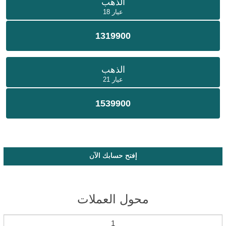
الذهب
عيار 18
1319900
الذهب
عيار 21
1539900
إفتح حسابك الآن
محول العملات