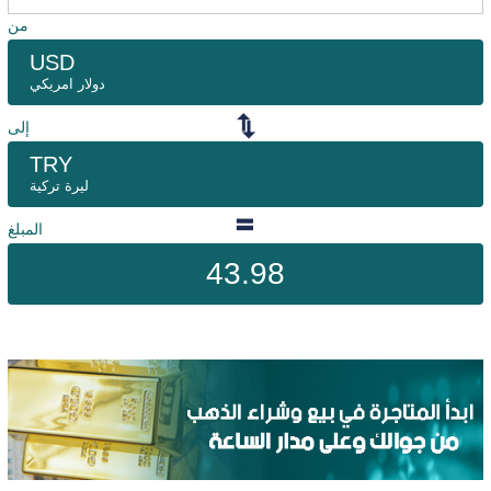
من
USD
دولار امريكي
إلى
TRY
ليرة تركية
المبلغ
43.98