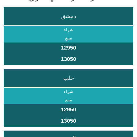
دمشق
شراء
مبيع
12950
13050
حلب
شراء
مبيع
12950
13050