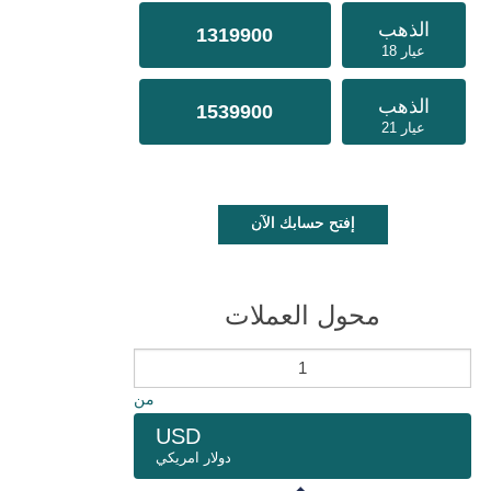
الذهب
1319900
عيار 18
الذهب
1539900
عيار 21
إفتح حسابك الآن
محول العملات
من
USD
دولار امريكي