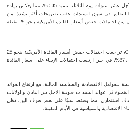
ارتفع العائد على سندات الخزانة الأمريكية لأجل عشر سنوات يوم الثلاثاء بنسبة 0.45%، مما يعكس زيادة
هذا التطور في سوق السندات عقب تصريحات أكثر تشددًا من
بعض مسؤولي الاحتياطي الفيدرالي، مما قلل من احتمالات خفض أسعار الفائدة الأمريكية بنحو 25 نقطة
وفقًا لأداة "فيد ووتش" التابعة لمجموعة CME، تراجعت احتمالات خفض أسعار الفائدة الأمريكية بنحو 25
نقطة أساس في اجتماع نوفمبر من 92% إلى 87%، في حين ارتفعت احتمالات الإبقاء على أسعار الفائدة
يجة للعوامل الاقتصادية والسياسية الحالية، مع ارتفاع العوائد
اع الفجوة في عوائد السندات طويلة الأجل بين اليابان والولايات
ة كهدف استثماري، مما يضغط سلبًا على سعر صرف الين. تظل
 الاقتصادية والسياسية في الأيام المقبلة.