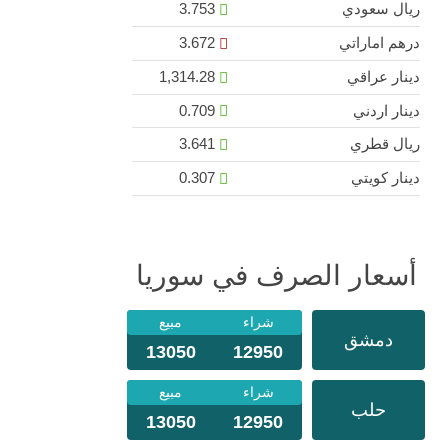
ريال سعودي
3.753
درهم اماراتي
3.672
دينار عراقي
1,314.28
دينار اردني
0.709
ريال قطري
3.641
دينار كويتي
0.307
أسعار الصرف في سوريا
شراء
مبيع
دمشق
13050
12950
شراء
مبيع
حلب
13050
12950