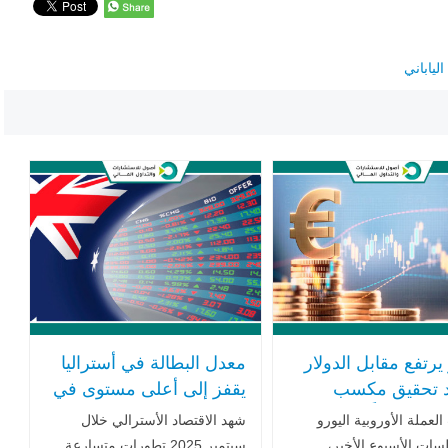
لياباني
 يرتفع مقابل الدولار
معدل البطالة في أستراليا
 تحقيق مكسب
يقفز إلى أعلى مستوى في
ي مدعوماً بتطورات
4 أعوام والأسهم الأسترالية
لعملة الأوروبية اليورو
شهد الاقتصاد الأسترالي خلال
 إيجابية في فرنسا
تسجّل إغلاقاً قياسياً
سات الأسبوع الأخير،
سبتمبر 2025 تطورات متسارعة