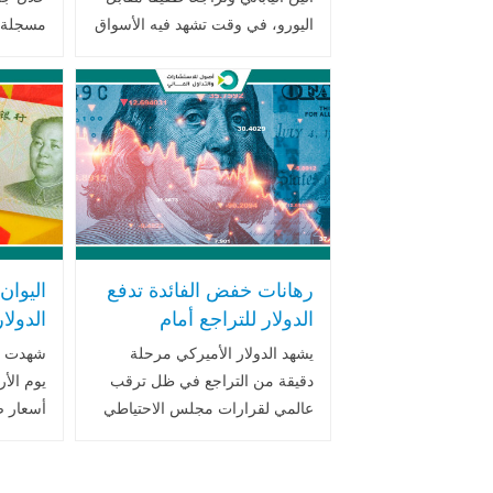
اليورو، في وقت تشهد فيه الأسواق
مسجلة 
حالة من الترقب الحذر لتطورات
الدولار
سياسية واقتصادية مهمة في كل
حالة عد
من اليابان ومنطقة اليورو .. اقرأ
فرنسا، 
المزيد
اليورو. 
رهانات خفض الفائدة تدفع
اليوان
الدولار للتراجع أمام
الدولا
العملات العالمية: الأسواق
التوتر
يشهد الدولار الأميركي مرحلة
شهدت ال
تتجه نحو دورة تيسير نقدي
والصي
دقيقة من التراجع في ظل ترقب
يوم الأ
جديدة
عالمي لقرارات مجلس الاحتياطي
أسعار ص
الفيدرالي (البنك المركزي
ارتفعت ا
الأميركي)، حيث دفعت تصريحات
الأميرك
رئيسه جيروم باول الأسواق لتسعير
الاقتصاد