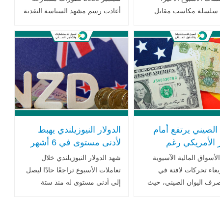
سلسلة مكاسب مقابل
أعادت رسم مشهد السياسة النقدية
 الأمريكي، في ظل تراجع
في البلاد، بعد أن أظهرت بيانات
م اليقين السياسي في
رسمية ارتفاع معدل البطالة إلى
ثاني أكبر اقتصاد في منطقة
أعلى مستوى في أربع سنوات ..
.اقرأ المزيد
اقرأ المزيد
 الصيني يرتفع أمام
الدولار النيوزيلندي يهبط
ر الأمريكي رغم
لأدنى مستوى في 6 أشهر
ات التجارية بين أميركا
وسط تجدد التوترات
أسواق المالية الآسيوية
شهد الدولار النيوزيلندي خلال
ن
التجارية وتزايد رهانات
ربعاء تحركات لافتة في
تعاملات الأسبوع تراجعًا حادًا ليصل
خفض الفائدة
رف اليوان الصيني، حيث
إلى أدنى مستوى له منذ ستة
لعملة الوطنية أمام الدولار
أشهر، متأثرًا بموجة جديدة من
ي رغم استمرار الضغوط
التوترات التجارية بين الولايات
ية الداخلية وتصاعد
المتحدة والصين،