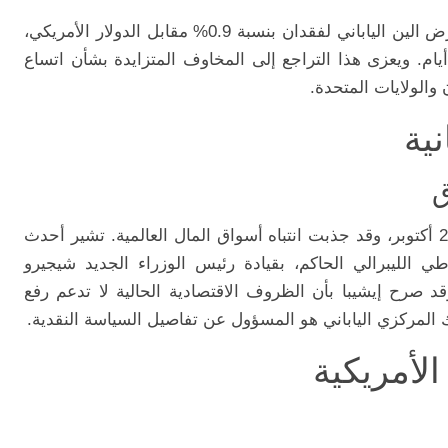
في مستهل تعاملات الأسبوع يوم الاثنين، تعرض الين الياباني لفقدان بنسبة 0.9% مقابل الدولار الأمريكي،
ام. ويعزى هذا التراجع إلى المخاوف المتزايدة بشأن اتساع
والولايات المتحدة.
نية
ق
تبدأ الانتخابات العامة في اليابان يوم الأحد 27 أكتوبر، وقد جذبت انتباه أسواق المال العالمية. تشير أحدث
 الليبرالي الحاكم، بقيادة رئيس الوزراء الجديد شيجيرو
قد صرح إيشيبا بأن الظروف الاقتصادية الحالية لا تدعم رفع
ك المركزي الياباني هو المسؤول عن تفاصيل السياسة النقدية.
لأمريكية