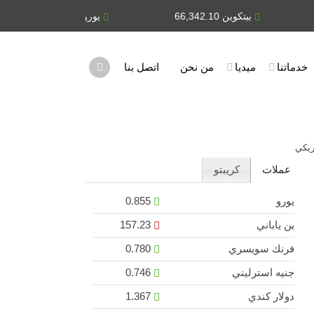
بيتكوين 66,342.10
يورو 0.855
ين يابان
خدماتنا
ميديا
من نحن
اتصل بنا
ريكي
عملات
كريبتو
يورو
0.855
ين ياباني
157.23
فرنك سويسري
0.780
جنيه استرليني
0.746
دولار كندي
1.367