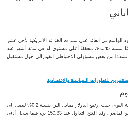
باني
ود الواسع في العائد على سندات الخزانة الأمريكية لأجل عشر
سنوات. حيث سجل العائد يوم الثلاثاء ارتفاعًا بنسبة 0.45%، محققًا أعلى مستوى له في ثلاثة أشهر عند
 أكثر تشددًا من بعض مسؤولي الاحتياطي الفيدرالي حول مستقبل
تثمرين للتطورات السياسية والاقتصادية
وم
شهد سعر صرف الين الياباني تغيرات ملحوظة اليوم، حيث ارتفع الدولار مقابل الين بنسبة 0.2% ليصل إلى
151.10 ين، وهو أعلى مستوى له منذ 31 يوليو الماضي. وقد افتتح التداول عند 150.83 ين، فيما سجل أدنى