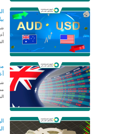
بي
شهد
أعل
الس
أع
مشه
الب
ال
ال