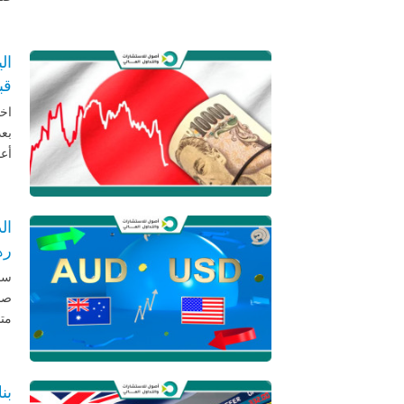
قب
اخت
بعد
أعا
ال
ره
سجل
صد
متا
بن