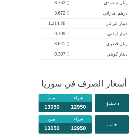
ريال سعودي
3.753
درهم اماراتي
3.672
دينار عراقي
1,314.28
دينار اردني
0.709
ريال قطري
3.641
دينار كويتي
0.307
أسعار الصرف في سوريا
شراء
مبيع
دمشق
13050
12950
شراء
مبيع
حلب
13050
12950