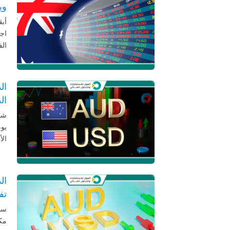
وي
اجت
الف
ال
ال
شهد
يوم
الأ
تف
سجّ
مكا