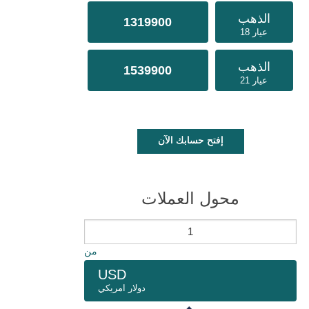
الذهب
1319900
عيار 18
الذهب
1539900
عيار 21
إفتح حسابك الآن
محول العملات
من
USD
دولار امريكي