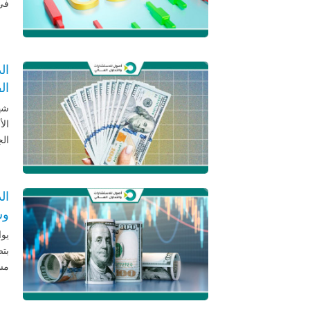
في 
ال
ال
شهد
الأ
الج
ال
وس
يوا
بتص
مست