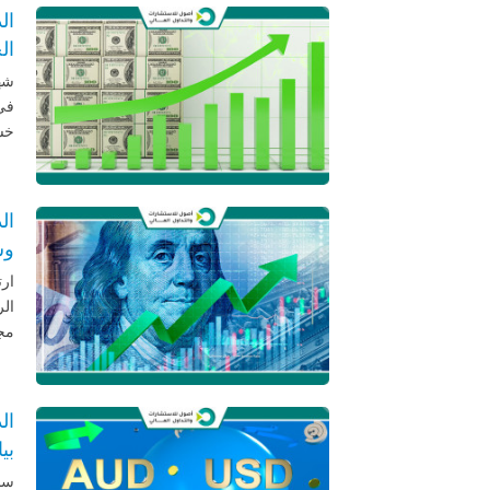
ال
ال
شهد
في 
خسا
ال
وس
ارت
ال
مجل
بي