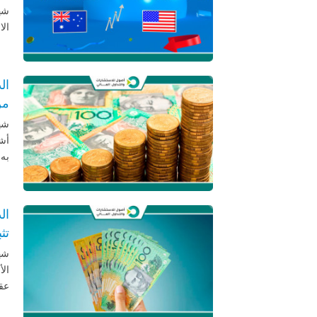
شهر
الا
من
شهد
أشه
به 
ال
تث
شهد
الأ
عقب