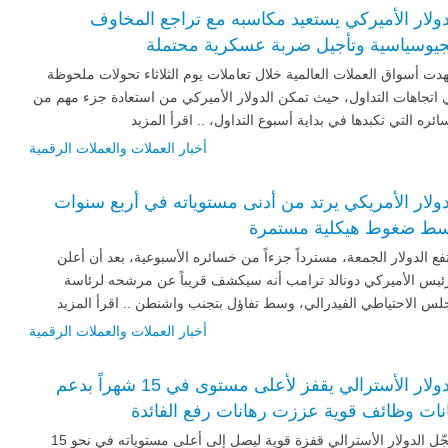
دولار الأميركي يستعيد مكاسبه مع تراجع المخاوف
جيوسياسية وتأجيل ضربة عسكرية محتملة
ت أسواق العملات العالمية خلال تعاملات يوم الثلاثاء تحولات ملحوظة
اتجاهات التداول، حيث تمكن الدولار الأميركي من استعادة جزء مهم من
ئره التي تكبدها في بداية أسبوع التداول، .. اقرأ المزيد
أخبار العملات والعملات الرقمية
دولار الأمريكي يرتد من أدنى مستوياته في أربع سنوات
ط ضغوط هيكلية مستمرة
فع الدولار الجمعة، مسترداً جزءاً من خسائره الأسبوعية، بعد أن أعلن
رئيس الأميركي دونالد ترامب أنه سيكشف قريباً عن مرشحه لرئاسة
س الاحتياطي الفيدرالي، وسط تفاؤل بتجنب واشنطن .. اقرأ المزيد
أخبار العملات والعملات الرقمية
الدولار الأسترالي يقفز لأعلى مستوى في 15 شهراً بدعم
انات وظائف قوية عززت رهانات رفع الفائدة
سجّل الدولار الأسترالي قفزة قوية ليصل إلى أعلى مستوياته في نحو 15