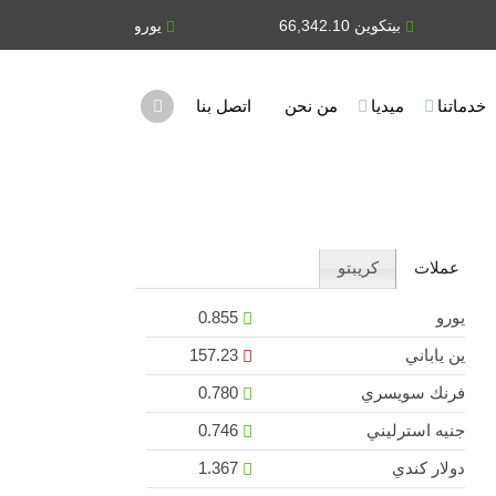
بيتكوين 66,342.10
يورو 0.855
ين ياباني 23
خدماتنا
ميديا
من نحن
اتصل بنا
عملات
كريبتو
يورو
0.855
ين ياباني
157.23
فرنك سويسري
0.780
جنيه استرليني
0.746
دولار كندي
1.367