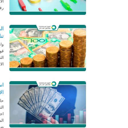
الا
رفع
ال
تن
واص
قوي
الت
الا
اس
ال
حاف
الت
اجت
الم
ضم