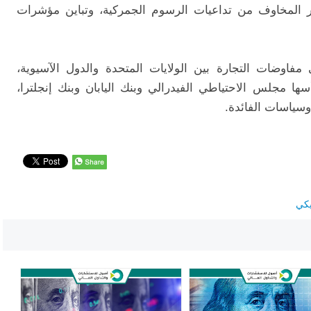
ر
المخاوف
من
تداعيات
الرسوم
الجمركية،
وتباين
مؤشرات
مفاوضات
التجارة
بين
الولايات
المتحدة
والدول
الآسيوية،
سها
مجلس
الاحتياطي
الفيدرالي
وبنك
اليابان
وبنك
إنجلترا،
وسياسات
الفائدة.
يكي