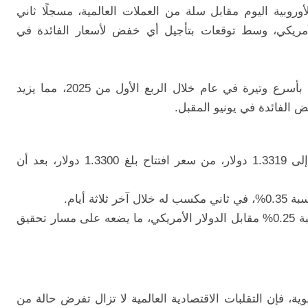
أوروبية
اليوم
مقابل
سلة
من
العملات
العالمية،
مسجلًا
ثاني
أمريكي،
وسط
توقعات
بتأجيل
أي
خفض
لأسعار
الفائدة
في
بأسرع
وتيرة
في
عام
خلال
الربع
الأول
من
2025
،
مما
يزيد
ض
الفائدة
في
يونيو
المقبل.
لى
1.3319
دولار
،
من
سعر
افتتاح
بلغ
1.3300
دولار،
بعد
أن
سبة
0.35%،
في
ثاني
مكسب
له
خلال
آخر
ثلاثة
أيام.
بة
0.25%
مقابل
الدولار
الأمريكي
،
ما
يضعه
على
مسار
تحقيق
وية،
فإن
التقلبات
الاقتصادية
العالمية
لا
تزال
تفرض
حالة
من