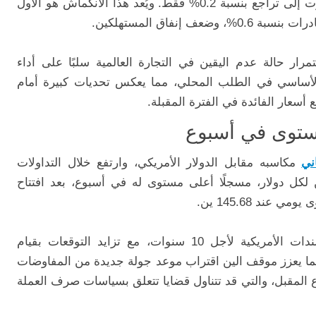
رت
إلى
تراجع
بنسبة
0.2%
فقط.
ويُعد
هذا
الانكماش
هو
الأول
ادرات
بنسبة
0.6%،
وضعف
إنفاق
المستهلكين
.
تمرار
حالة
عدم
اليقين
في
التجارة
العالمية
سلبًا
على
أداء
لأساسي
في
الطلب
المحلي،
مما
يعكس
تحديات
كبيرة
أمام
ع
أسعار
الفائدة
في
الفترة
المقبلة.
توى
في
أسبوع
اني
مكاسبه
مقابل
الدولار
الأمريكي،
وارتفع
خلال
التداولات
لكل
دولار
،
مسجلًا
أعلى
مستوى
له
في
أسبوع،
بعد
افتتاح
ى
يومي
عند
145.68
ين.
ندات
الأمريكية
لأجل
10
سنوات
،
مع
تزايد
التوقعات
بقيام
ما
يعزز
موقف
الين
اقتراب
موعد
جولة
جديدة
من
المفاوضات
ع
المقبل،
والتي
قد
تتناول
قضايا
تتعلق
بسياسات
صرف
العملة