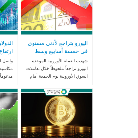
اليورو يتراجع لأدنى مستوى
الدولا
في خمسة أسابيع وسط
ارتفاع
تصاعد رهانات رفع الفائدة
الأمري
شهدت العملة الأوروبية الموحدة
واصل ال
الأمريكية
على أص
اليورو تراجعاً ملحوظاً خلال تعاملات
مكاسبه 
السوق الأوروبية يوم الجمعة أمام
مدعوماً
سلة العملات العالمية، مواصلة
الخزانة 
خسائرها للجلسة الخامسة على
الأسواق
التوالي أمام الدولار الأمريكي، في
السياسة
ظل .. اقرأ المزيد
الاحتياط