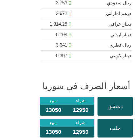
ريال سعودي
3.753
درهم اماراتي
3.672
دينار عراقي
1,314.28
دينار اردني
0.709
ريال قطري
3.641
دينار كويتي
0.307
أسعار الصرف في سوريا
شراء
مبيع
دمشق
13050
12950
شراء
مبيع
حلب
13050
12950