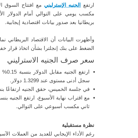
ارتفع
الجنيه
الإسترليني
مع
افتتاح
السوق
ال
مكسب
يومي
على
التوالي
أمام
الدولار
ال
بريطانيا
بعد
صدور
بيانات
اقتصادية
إيجابية.
وأظهرت
البيانات
أن
الاقتصاد
البريطاني
نما
الضغط
على
بنك
إنجلترا
بشأن
اتخاذ
قرار
خف
سعر صرف الجنيه الاسترليني
ارتفع
الجنيه
مقابل
الدولار
بنسبة
0.15%
إ
سجل
أدنى
مستوى
عند
1.3299
دولار.
في
جلسة
الخميس،
حقق
الجنيه
ارتفاعًا
بن
مع
اقتراب
نهاية
الأسبوع،
ارتفع
الجنيه
بنس
ثاني
مكسب
أسبوعي
على
التوالي
.
نظرة
مستقبلية
رغم
الأداء
الإيجابي
للعديد
من
العملات
الآسي