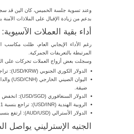
وعند
تسوية
جلسة
الخميس،
كان
الين
قد
سج
بدعم
من
زيادة
الإقبال
على
الملاذات
الآمنة
ب
أداء
بقية
العملات
الآسيوية:
رغم
الأداء
الإيجابي
العام،
ظلت
مكاسب
ا
المرتبطة
بالتعريفات
الجمركية.
وسجلت
بعض
أزواج
العملات
تحركات
على
ال
الدولار
الكوري
الجنوبي (
KRW):
USD/
تراج
اليوان
الصيني
الخارجي (
CNH)
USD/
والدا
ضيقة.
الدولار
السنغافوري (
SGD):
USD/
انخفض
ب
الروبية
الهندية (
INR):
USD/
تراجع
بنسبة
1%.
الدولار
الأسترالي (
USD):
AUD/
ارتفع
بنسب
الجنيه
الإسترليني
يواصل
ال