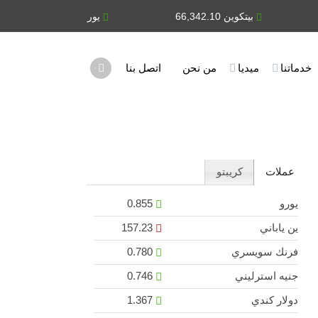
بيتكوين 66,342.10
يورو 0.855
ين يابان
خدماتنا
ميديا
من نحن
اتصل بنا
عملات
كريبتو
يورو
0.855
ين ياباني
157.23
فرنك سويسري
0.780
جنيه استرليني
0.746
دولار كندي
1.367