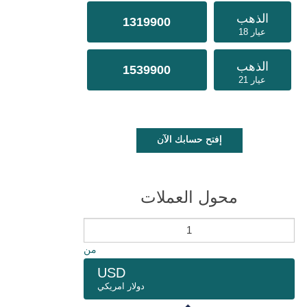
الذهب
1319900
عيار 18
الذهب
1539900
عيار 21
إفتح حسابك الآن
محول العملات
من
USD
دولار امريكي