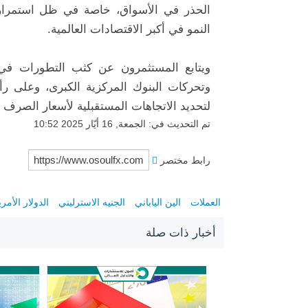
الحذر
في
الأسواق،
خاصة
في
ظل
استمرا
النمو
في
أكبر
الاقتصادات
العالمية.
ويتابع
المستثمرون
عن
كثب
التطورات
في
وتحركات
البنوك
المركزية
الكبرى
،
وعلى
رأ
لتحديد
الاتجاهات
المستقبلية
لأسعار
الصرف
تم التحديث في: الجمعة, 16 أيّار 2025 10:52
رابط مختصر
العملات
الين الياباني
الجنيه الاسترليني
الدولار الأمر
أخبار ذات صلة