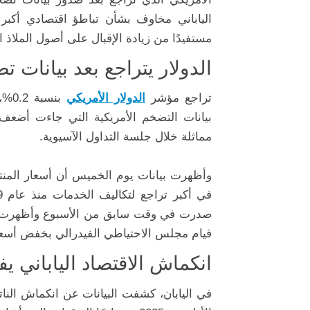
الياباني
مخاوف
بشأن
تباطؤ
اقتصادي
أكبر
مستفيدًا
من
زيادة
الإقبال
على
أصول
الملاذ
ا
الدولار
يتراجع
بعد
بيانات
تض
تراجع
مؤشر
الدولار
الأمريكي
بنسبة
0.2%،
بيانات
التضخم
الأمريكية
التي
جاءت
أضعف
مماثلة
خلال
جلسة
التداول
الآسيوية.
وأظهرت
بيانات
يوم
الخميس
أن
أسعار
المن
في
أكبر
تراجع
لتكاليف
الخدمات
منذ
عام
.
صدرت
في
وقت
سابق
من
الأسبوع
وأظهرت
قيام
مجلس
الاحتياطي
الفيدرالي
بخفض
أسع
انكماش
الاقتصاد
الياباني
يف
في
اليابان،
كشفت
البيانات
عن
انكماش
النا