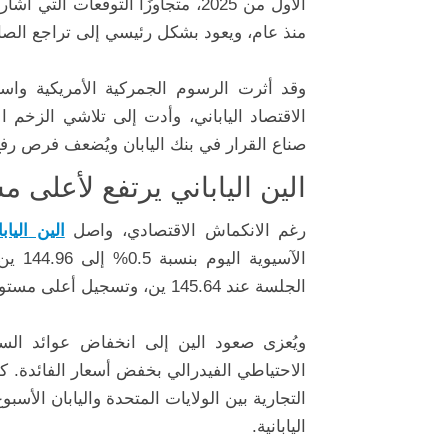
الأول
من
2025
،
متجاوزًا
التوقعات
التي
أشا
منذ
عام،
ويعود
بشكل
رئيسي
إلى
تراجع
الص
وقد
أثرت
الرسوم
الجمركية
الأمريكية
واس
الاقتصاد
الياباني،
وأدت
إلى
تلاشي
الزخم
ا
صناع
القرار
في
بنك
اليابان
ويُضعف
فرص
رف
الين
الياباني
يرتفع
لأعلى
مس
رغم
الانكماش
الاقتصادي،
واصل
الين
الياب
الآسيوية
اليوم
بنسبة
0.5%
إلى
144.96
ين
الجلسة
عند
145.64
ين،
وتسجيل
أعلى
مستو
ويُعزى
صعود
الين
إلى
انخفاض
عوائد
الس
الاحتياطي
الفيدرالي
بخفض
أسعار
الفائدة.
ك
التجارية
بين
الولايات
المتحدة
واليابان
الأسبو
اليابانية.