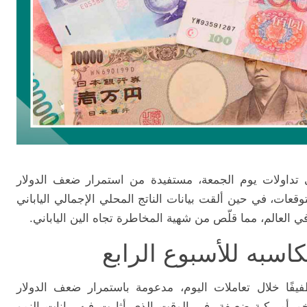
تداولات
يوم
الجمعة،
مستفيدة
من
استمرار
ضعف
الدولار
توقعات،
في
حين
ألقت
بيانات
الناتج
المحلي
الإجمالي
الياباني
ي
العالم،
مما
قلّص
من
شهية
المخاطرة
تجاه
الين
الياباني.
كاسبه
للأسبوع
الرابع
يفًا
خلال
تعاملات
اليوم،
مدعومة
باستمرار
ضعف
الدولار
خم
أمريكية
ضعيفة،
في
الوقت
الذي
أثارت
فيه
بيانات
النمو