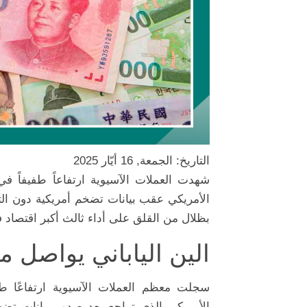
التاريخ: الجمعة, 16 أيّار 2025
شهدت
العملات
الآسيوية
ارتفاعاً
طفيفاً
في
الأمريكي
عقب
بيانات
تضخم
أمريكية
دون
ال
بظلال
من
القلق
على
أداء
ثالث
أكبر
اقتصاد
ف
الين الياباني
يواصل
م
سجلت
معظم
العملات
الآسيوية
ارتفاعًا
طف
الأمريكي
الذي
تراجع
بعد
صدور
بيانات
تض