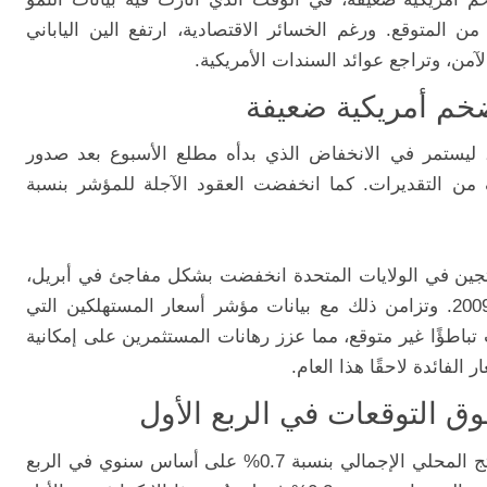
من
المتوقع.
ورغم
الخسائر
الاقتصادية،
ارتفع
الين
الياباني
لآمن،
وتراجع
عوائد
السندات
الأمريكية.
خم
أمريكية
ضعيفة
ليستمر
في
الانخفاض
الذي
بدأه
مطلع
الأسبوع
بعد
صدور
من
التقديرات.
كما
انخفضت
العقود
الآجلة
للمؤشر
بنسبة
تجين
في
الولايات
المتحدة
انخفضت
بشكل
مفاجئ
في
أبريل
،
2009
وتزامن
ذلك
مع
بيانات
مؤشر
أسعار
المستهلكين
التي
تباطؤًا
غير
متوقع،
مما
عزز
رهانات
المستثمرين
على
إمكانية
ار
الفائدة
لاحقًا
هذا
العام.
وق
التوقعات
في
الربع
الأول
تج
المحلي
الإجمالي
بنسبة
0.7%
على
أساس
سنوي
في
الربع