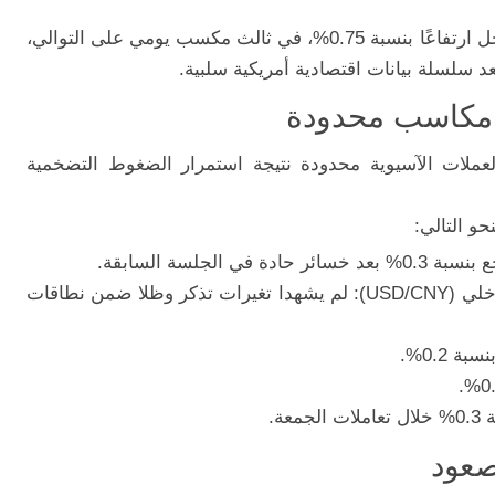
ل
ارتفاعًا
بنسبة
0.75%،
في
ثالث
مكسب
يومي
على
التوالي،
عد
سلسلة
بيانات
اقتصادية
أمريكية
سلبية.
مكاسب
محدودة
لعملات
الآسيوية
محدودة
نتيجة
استمرار
الضغوط
التضخمية
نحو
التالي:
ع
بنسبة
0.3%
بعد
خسائر
حادة
في
الجلسة
السابقة.
خلي (
CNY):
USD/
لم
يشهدا
تغيرات
تذكر
وظلا
ضمن
نطاقات
نسبة
0.2%.
0.
ة
0.3%
خلال
تعاملات
الجمعة.
صعود