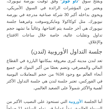
ويفتح سوق "
داو جونز
" وفق توقيت بورصة نيويورك،
ويعتبر من المؤشرات الرائدة في السوق الأمريكي،
ويحوي بداخله أكبر 30 شركة صناعية مدرجة في بورصة
نيويورك. مثل كوكاكولا ومايكروسوفت وغيرهما جلسة
نيويورك هي آخر جلسة يتم افتتاحها، وغالباً ما تشهد حجم
تداول وتقلبات عالية، خاصة خلال ساعات الافتتاح
والإغلاق.
جلسة التداول الأوروبية (لندن)
تعد لندن مدينة كبرى معروفة بمكانتها البارزة في القطاع
المالي والمصرفي، وتضم بعضًا من أكبر البنوك في جميع
أنحاء العالم مع وجود 34% من حجم المعاملات اليومية
في الفوركس، تعتبر جلسة لندن هي جلسة التداول الأكثر
أهمية والأكثر شمولاً على الصعيد العالمي.
أما الجلسة
الأوروبية
التي تستحوذ على النصيب الأكبر من
السيولة العالمية، تبدأ عملها في تمام الساعة 11 صباحاً