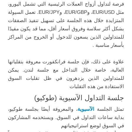
فرصة لتداول أزواج العملات الرئيسية التي تشمل اليورو،
مثل EUR/USD، وEUR/GBP، وEUR/JPY. تعمل السيولة
المتزايدة خلال هذه الجلسة على تسهيل تنفيذ الصفقات
بشكل أكثر سلاسة وفروق أسعار أقل، مما قد يكون مفيدًا
للمتداولين الذين يسعون للدخول أو الخروج من المراكز
بأسعار مناسبة .
علاوة على ذلك، فإن جلسة فرانكفورت معروفة بتقلباتها
العالية، خاصة خلال التداخل مع جلسة لندن. يمكن
للمتداولين الذين يزدهرون في ظل تقلبات السوق
الاستفادة من هذه التقلبات
جلسة التداول الآسيوية (طوكيو)
تمثل الجلسة
الآسيوية
، والمعروفة أيضًا بجلسة طوكيو،
بداية ساعات التداول في السوق. ويستخدمه المشاركون
في السوق لوضع استراتيجياتهم