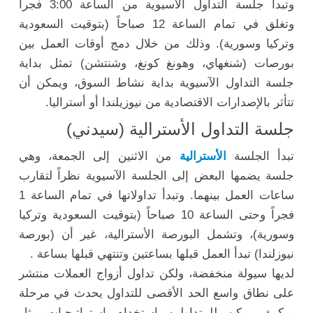
وتبدأ جلسة التداول الأسيوية من الساعة 3:00 فجراً
وتغلق في تمام الساعة 12 صباحاً (بتوقيت السعودية
وتركيا وسورية). وذلك من خلال دمج أوقات العمل بين
بورصات (شنغهاي، وهونغ كونغ، وشنتشن) تمثل بداية
جلسة التداول الآسيوية بداية نشاط السوق، ويمكن أن
تتأثر بالإصدارات الاقتصادية من نيوزيلندا أو أستراليا.
جلسة التداول الأسترالية (سيدني)
تبدأ الجلسة
الأسترالية
من الاثنين إلى الجمعة، وهي
جلسة يضمها البعض إلى الجلسة الآسيوية نظراً لتقارب
ساعات العمل بينهما. وتبدأ تداولاتها في تمام الساعة 1
فجراً وحتى الساعة 10 صباحاً (بتوقيت السعودية وتركيا
وسورية)، وتشمل البورصة الأسترالية، غير أن (بورصة
نيوزلندا) تبدأ العمل قبلها بساعتين وتنتهي قبلها بساعة .
لديها سيولة منخفضة، ولكن تداول أزواج العملات منتشر
على نطاق واسع الحد الأقصى للتداول يحدث في مرحلة
مبكرة. يمكن للمتداولين استخدام استراتيجيات مثل