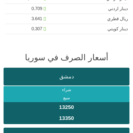
دينار اردني
0.709
ريال قطري
3.641
دينار كويتي
0.307
أسعار الصرف في سوريا
دمشق
شراء
مبيع
13250
13350