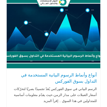
أنواع وأنماط الرسوم البيانية المستخدمة في
التداول بسوق الفوركس
الرسم البياني في سوق الفوركس يُعَدّ تجسيدًا بصريًا لتحرّكات
أسعار العملات على مدار الزمن،حيث يقدّم معلومات أساسية
للمتداولين في هذا السوق .. إقرأ المزيد