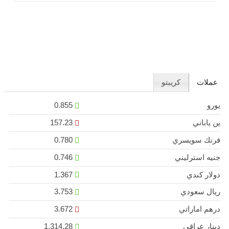
عملات
كريبتو
يورو
0.855
ين ياباني
157.23
فرنك سويسري
0.780
جنيه استرليني
0.746
دولار كندي
1.367
ريال سعودي
3.753
درهم اماراتي
3.672
دينار عراقي
1,314.28