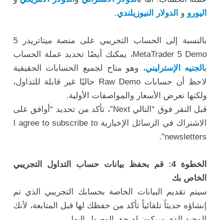
اليورو
و
الدولار النيوزيلندي
.
بالنسبة إلى الحساب التجريبي على منصة ميتاتريدر 5
MetaTrader 5 Demo، يمكنك أيضًا تحديد عملة الحساب
ب
الجنيه الإسترليني
، وهو متاح لجميع الحسابات الحقيقية
لاحظ أن حسابات Raw Demo حاليًا غير قابلة للتداول،
ولكنها تعرض الأسعار والمواصفات الأولية.
قبل النقر فوق “التالي Next”، تأكد من تحديد “أوافق على
الاشتراك في الرسائل الإخبارية I agree to subscribe to
newsletters”.
الخطوة 4: قم بحفظ بيانات حساب التداول التجريبي
الخاص بك
سيتم تقديم البيانات الخاصة بحسابك التجريبي الذي تم
إنشاؤه حديثاً تلقائياً تأكد من حفظك لها قبل المتابعة، لأنك
الوحيد الذي سيكون له حق الوصول إليها