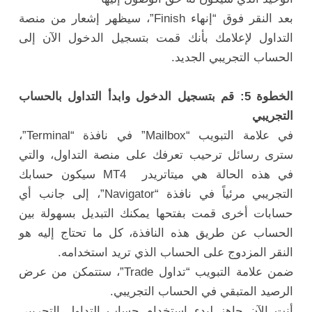
بعد النقر فوق “إنهاء Finish”، سيظهر إشعار من منصة
التداول لإعلامك بأنك قمت بتسجيل الدخول الآن إلى
الحساب التجريبي الجديد.
الخطوة 5: قم بتسجيل الدخول وابدأ التداول بالحساب
التجريبي
في علامة التبويب “Mailbox” في نافذة “Terminal”،
سترى رسائل ترحيب تعرفك على منصة التداول، والتي
في هذه الحالة هي ميتاتريدر MT4 سيكون حسابك
التجريبي مرئياً في نافذة “Navigator”، إلى جانب أي
حسابات أخرى قمت بفتحها يمكنك التبديل بسهولة بين
الحساب عن طريق هذه النافذة، كل ما تحتاج إليه هو
النقر المزدوج على الحساب الذي تريد استخدامه.
ضمن علامة التبويب “تداول Trade”، ستتمكن من عرض
الرصيد المتبقي في الحساب التجريبي.
أنت الآن جاهز لبدء استخدام حساب التداول التجريبي