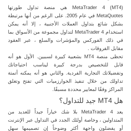
MetaTrader 4 (MT4) هي منصة تداول طورتها
MetaQuotes في عام 2005. على الرغم من أنها مرتبطة
بشكل شائع بتداول العملات الأجنبية ، إلا أنه يمكن
استخدام MetaTrader 4 لتداول مجموعة من الأسواق بما
في ذلك الفوركس والمؤشرات والسلع ، عبر العقود
مقابل الفروقات .
تحظى منصة MT4 بشعبية كبيرة لسببين. الأول هو أنه
قابل للتخصيص بدرجة كبيرة ليناسب احتياجاتك
وتفضيلاتك التجارية الفردية. والثاني هو أنه يمكنه أتمتة
تداولك من خلال تنفيذ الخوارزميات التي تفتح وتغلق
المراكز وفقًا لمعايير محددة مسبقًا.
هل MT4 جيد للتداول؟
يعد MetaTrader 4 بلا شك خياراً جيداً للعديد من
المتداولين ، وخاصة أولئك الجدد في التداول عبر الإنترنت
أو يفضلون واجهة أكثر وضوحاً إن تصميمها سهل