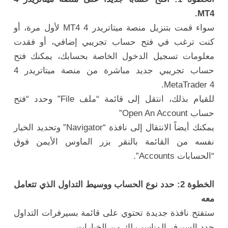
MT4.
سواء قمت بتنزيل منصة ميتاتريدر 4 MT4 لأول مرة، أو
كنت ترغب في فتح حساب تجريبي إضافي، أو فقدت
معلومات تسجيل الدخول الخاصة بحسابك، يمكنك فتح
حساب تجريبي جديد مباشرة من منصة ميتاتريدر 4
MetaTrader 4.
للقيام بذلك، انتقل إلى قائمة “ملف File” وحدد “فتح
حساب Open An Account”
يمكنك أيضاً الانتقال إلى نافذة “Navigator” وتحديد الخيار
نفسه من القائمة بالنقر بزر الماوس الأيمن فوق
“الحسابات Accounts”.
الخطوة 2: حدد نوع الحساب ووسيط التداول الذي تتعامل
معه
ستفتح نافذة جديدة تحتوي على قائمة بسيرفرات التداول
حدد السيرفر المناسب لك من الخيارات