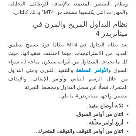
ونظام التشفير المعتمد، بالإضافة للوظائف التحليلية
والمهارات التي يكتسبها مستخدمو “MT4” وذلك كالتالي:
نظام التداول المريح والمرن في
ميتاتريدر 4
يعد نظام التداول في MT4 نظامًا قويًا يسمح بتطبيق
العديد من الاستراتيجيات مهما اختلفت تعقيداتها. حيث
كل ما يحتاجه المتداول من أدوات ستكون متاحة له، سواء
السوق و
الأوامر المعلقة
والتنفيذ الفوري وحتى التداول
من خلال الرسم البياني وأوامر الإيقاف، والإيقاف
المتحرك فضلًا عن سجل التداول ومخطط التجزئة.
تتضمن واجهة ميتاتريدر 4 ما يلي:
ثلاثة أوضاع تنفيذ.
اثنان من أوامر السوق.
أربع أوامر معلّقة.
اثنان من أوامر التوقف والتوقف المتحرك.