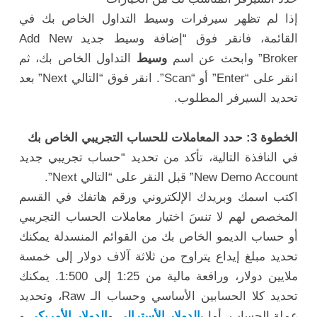
إذا لم تظهر سيرفرات وسيط التداول الخاص بك في
القائمة، فانقر فوق “إضافة وسيط جديد Add New
Broker” وابحث عن اسم
وسيط
التداول الخاص بك، ثم
انقر على “Enter” أو “Scan”. انقر فوق “التالي Next” بعد
تحديد السيرفر المطلوب.
الخطوة 3: حدد المعاملات للحساب التجريبي الخاص بك
في النافذة التالية، تأكد من تحديد “حساب تجريبي جديد
New Demo Account” قبل النقر على “التالي Next”.
اكتب اسمك وبريدك الإلكتروني ورقم هاتفك في القسم
المخصص لهم لا تنسَ اختيار معاملات الحساب التجريبي
أو حساب الديمو الخاص بك من القوائم المنسدلة يمكنك
تحديد مبلغ إيداع يتراوح من ثلاثة آلاف دولار إلى خمسة
ملايين دولار، ورافعة مالية من 1:25 إلى 1:500. يمكنك
تحديد كلا الحسابين الأساسي وحساب الـ Raw، وتحديد
عملة الحساب. أما ب
الدولار الأسترالي
و
الدولار الأمريكي
و