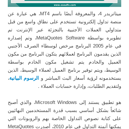
ميتاتريدر 4، والمعروفة أيضًا باسم MT4، هي عبارة عن
منصة تداول إلكترونية تستخدم على نطاق واسع من قبل
متداولي العملات الأجنبية بالتجزئة عبر الإنترنت تم
تطويره بواسطة MetaQuotes Software، وتم إصداره
في عام 2005 البرنامج مرخص لوسطاء الصرف الأجنبي
الذين يقدمون البرنامج لعملائهم يتكون البرنامج من مكون
العميل والخادم يتم تشغيل مكون الخادم بواسطة
الوسيط، ويتم توفير برنامج العميل لعملاء الوسيط، الذين
يستخدمونه لرؤية أسعار البث المباشر و
الرسوم البيانية
،
ولتقديم الطلبات، وإدارة حسابات العملاء .
هو تطبيق يستند إلى Microsoft Windows، والذي أصبح
شائعاً بشكل أساسي بسبب قدرة المستخدمين النهائيين
على كتابة نصوص التداول الخاصة بهم والروبوتات التي
يمكنها أتمتة التداول في عام 2010، أصدرت MetaQuotes