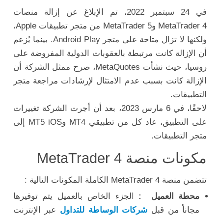
في 24 سبتمبر 2022، تم الإبلاغ عن إزالة منصات
MetaTrader 4 وMetaTrader 5 من متجر تطبيقات Apple،
ولكنها لا تزال متاحة على متجر Android Play. بينما يُزعم
أن الإزالة كانت مرتبطة بالعقوبات الدولية المفروضة على
روسيا، حيث نشأت MetaQuotes، صرح ممثل الشركة أن
الإزالة كانت بسبب عدم الامتثال لإرشادات مراجعة متجر
التطبيقات.
لاحقًا، في 6 مارس 2023، بعد أن أجرت الشركة تغييرات
على التطبيق، عاد كل من تطبيقي MT4 وMT5 iOS إلى
متجر التطبيقات.
مكونات منصة MetaTrader 4
تتضمن منصة MetaTrader 4 الكاملة المكونات التالية :
محطة العميل :
الجزء الخاص بالعميل يتم توفيرها
مجاناً من قبل
شركات الوساطة للتداول
عبر الإنترنت