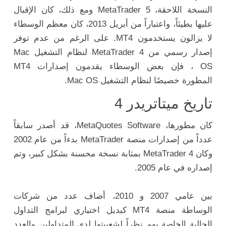
النسخة اللاحقة، MetaTrader 5 ومع ذلك، كان الإقبال
عليها بطيئاً، واعتباراً من أبريل 2013، كان معظم الوسطاء
لا يزالون يستخدمون MT4. على الرغم من عدم توفر
إصدار رسمي من MetaTrader 4 لنظام التشغيل Mac
OS ، فإن بعض الوسطاء يقدمون إصدارات MT4
المطورة خصيصًا لنظام التشغيل Mac OS.
تاريخ ميتاتريدر 4
كان مطورها، MetaQuotes Software، قد أصدر سابقاً
عدداً من إصدارات منصة MetaTrader بدءاً من عام 2002
وكان MetaTrader 4 بمثابة نسخة محسنة بشكل كبير، وتم
إصداره في عام 2005.
بين عامي 2007 و 2010، أضاف عدد من شركات
الوساطة منصة MT4 كبديل اختياري لبرامج التداول
الحالية الخاصة بهم نظراً لشعبيتها لدى المتداولين والعدد