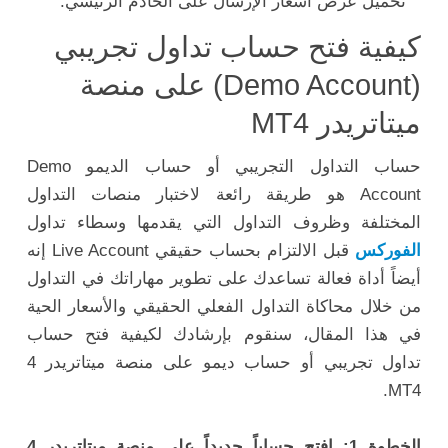
تحميل عرض أسعار الإرسال على الخادم الرئيسي.
كيفية فتح حساب تداول تجريبي
(Demo Account) على منصة
ميتاتريدر MT4
حساب التداول التجريبي أو حساب الديمو Demo
Account هو طريقة رائعة لاختبار منصات التداول
المختلفة وظروف التداول التي يقدمها وسطاء تداول
الفوركس
قبل الالتزام بحساب حقيقي Live Account إنه
أيضاً أداة فعالة تساعدك على تطوير مهاراتك في التداول
من خلال محاكاة التداول الفعلي الحقيقي والأسعار الحية
في هذا المقال، سنقوم بإرشادك لكيفية فتح حساب
تداول تجريبي أو حساب ديمو على منصة ميتاتريدر 4
MT4.
الخطوة 1: افتح حساباً جديداً على منصة ميتاتريدر 4