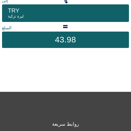
إلى
TRY
ليرة تركية
المبلغ
43.98
روابط سريعة