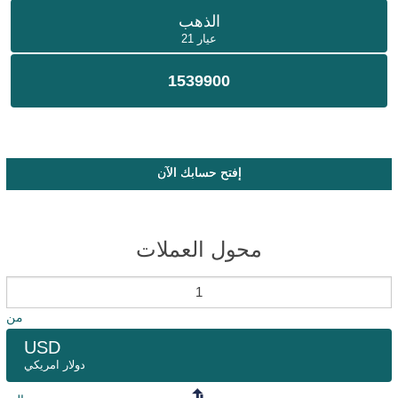
الذهب
عيار 21
1539900
إفتح حسابك الآن
محول العملات
من
USD
دولار امريكي