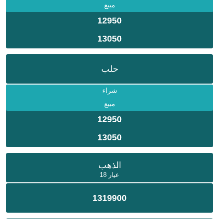
مبيع
12950
13050
حلب
شراء
مبيع
12950
13050
الذهب
عيار 18
1319900