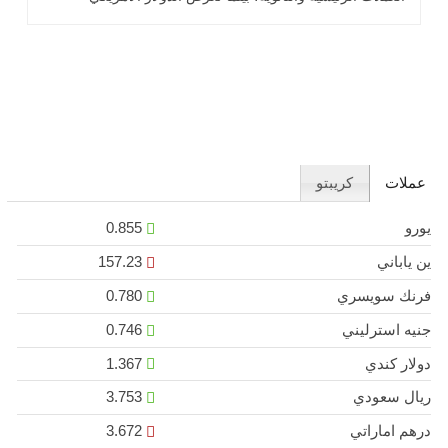
لضغوط هبوطية .. اقرأ المزيد
عملات
كريبتو
يورو
0.855
ين ياباني
157.23
فرنك سويسري
0.780
جنيه استرليني
0.746
دولار كندي
1.367
ريال سعودي
3.753
درهم اماراتي
3.672