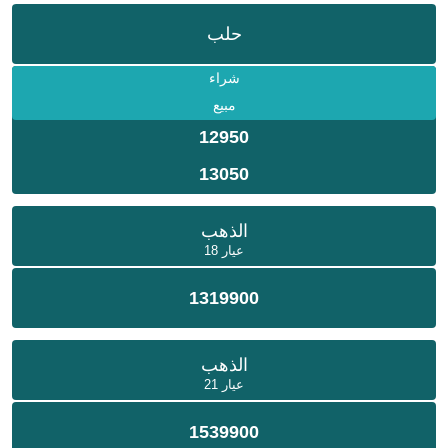
حلب
شراء
مبيع
12950
13050
الذهب
عيار 18
1319900
الذهب
عيار 21
1539900