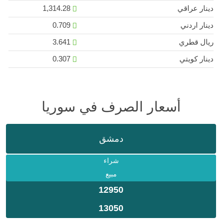
دينار عراقي
1,314.28
دينار اردني
0.709
ريال قطري
3.641
دينار كويتي
0.307
أسعار الصرف في سوريا
دمشق
شراء
مبيع
12950
13050