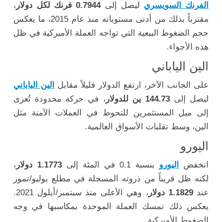
الفرنك السويسري
ليصل إلى
0.7944 فرنك لكل دولار
،
مقترباً بذلك من أدنى مستوياته منذ عام 2015، ما يعكس
حجم الضغوط البيعية التي تواجه العملة الأميركية في ظل
هذه الأجواء.
الين الياباني
على الجانب الآخر، ارتفع الدولار قليلاً مقابل
الين الياباني
ليصل إلى
144.73 ين للدولار
، في حركة محدودة تُعزى
إلى ميل المستثمرين للتحوط في العملات الآمنة مثل
الين، وسط تقلبات الأسواق العالمية.
اليورو
انخفض
اليورو
بنسبة 0.1 في المئة إلى
1.1773 دولار
،
لكنه ظل قريباً من ذروته المسجلة في مطلع يوليو/تموز
عند
1.1829 دولار
، وهي الأعلى منذ سبتمبر/أيلول 2021.
يعكس ذلك تمسك العملة الموحدة بمكاسبها في وجه
الضغوط الأميركية.