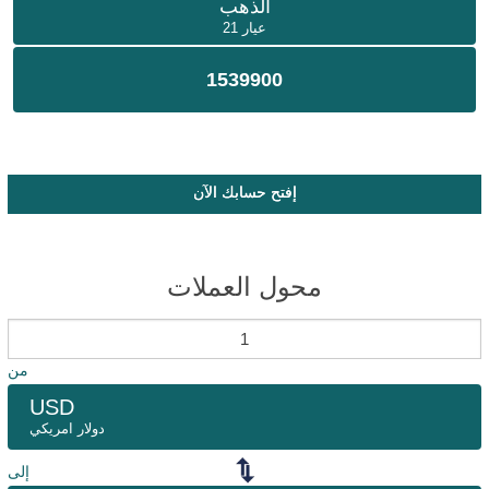
الذهب
عيار 21
1539900
إفتح حسابك الآن
محول العملات
من
USD
دولار امريكي
إلى