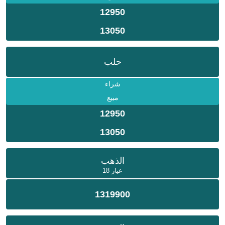
12950
13050
حلب
شراء
مبيع
12950
13050
الذهب
عيار 18
1319900