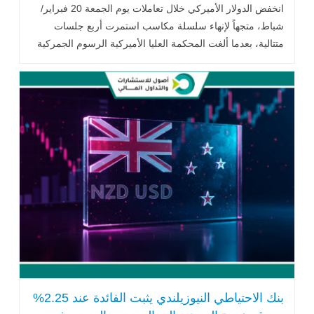
انخفض الدولار الأميركي خلال تعاملات يوم الجمعة 20 فبراير/
شباط، متجهاً لإنهاء سلسلة مكاسب استمرت أربع جلسات
متتالية، بعدما ألغت المحكمة العليا الأميركية الرسوم الجمركية
الشاملة التي فرضها .. اقرأ المزيد
بنك الاحتياطي النيوزيلندي يثبت الفائدة عند 2.25%