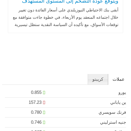
ويتوقع عودة التضخم إلى المستوى المستهدف
أبقى بنك الاحتياطي النيوزيلندي على أسعار الفائدة دون تغيير
خلال اجتماعه المنعقد يوم الأربعاء، في خطوة جاءت متوافقة مع
توقعات الأسواق، مع تأكيده أن السياسة النقدية ستظل تيسيرية
لفترة من .. اقرأ المزيد
عملات
كريبتو
يورو
0.855
ين ياباني
157.23
فرنك سويسري
0.780
جنيه استرليني
0.746