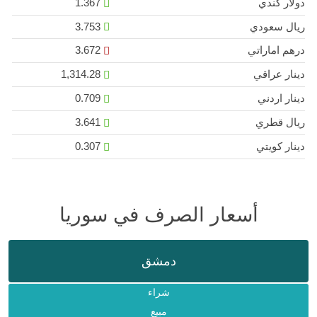
دولار كندي
1.367
ريال سعودي
3.753
درهم اماراتي
3.672
دينار عراقي
1,314.28
دينار اردني
0.709
ريال قطري
3.641
دينار كويتي
0.307
أسعار الصرف في سوريا
دمشق
شراء
مبيع