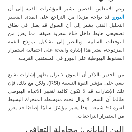
رغم الانتعاش القصير، تشير المؤشرات الفنية إلى أن
اليورو
قد يواجه مزيدًا من التراجع على المدى القصير
التحليل الفني يشير إلى أن السوق قد يظل في نطاق
تصحيحي هابط داخل قناة سعرية ضيقة، مما يعزز من
التوقعات السلبية. وبالنظر إلى تشكيل نموذج القمة
المزدوجة، يعتبر هذا إشارة واضحة على احتمالية استمرار
الضغوط الهبوطية على اليورو في المستقبل القريب.
من الجدير بالذكر أن السوق لا يزال يظهر إشارات تشبع
بيعي على مؤشر القوة النسبية (RSI)، ولكن مع ذلك، فإن
تلك الإشارات قد لا تكون كافية لتغيير الاتجاه الهبوطي
طالما أن السعر لا يزال تحت متوسطه المتحرك البسيط
لفترة 50 شمعة. هذا يعتبر مؤشرًا سلبيًا إضافيًا قد يعزز
من استمرار التراجعات.
الين الياباني: محاولة التعافي