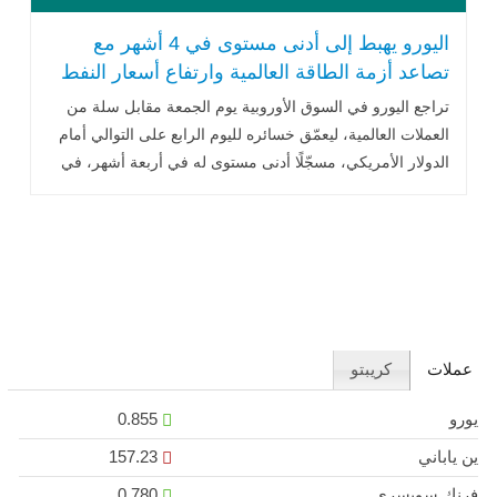
اليورو يهبط إلى أدنى مستوى في 4 أشهر مع
تصاعد أزمة الطاقة العالمية وارتفاع أسعار النفط
تراجع اليورو في السوق الأوروبية يوم الجمعة مقابل سلة من
العملات العالمية، ليعمّق خسائره لليوم الرابع على التوالي أمام
الدولار الأمريكي، مسجّلًا أدنى مستوى له في أربعة أشهر، في
ظل ضغوط .. اقرأ المزيد
عملات
كريبتو
يورو
0.855
ين ياباني
157.23
فرنك سويسري
0.780