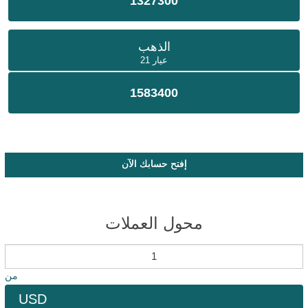
1327300
الذهب
عيار 21
1583400
إفتح حسابك الآن
محول العملات
من
USD