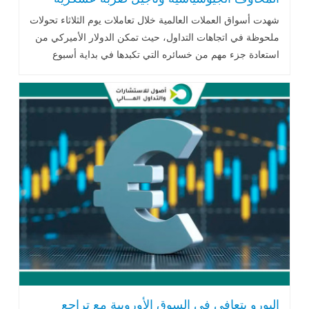
محتملة
شهدت أسواق العملات العالمية خلال تعاملات يوم الثلاثاء تحولات
ملحوظة في اتجاهات التداول، حيث تمكن الدولار الأميركي من
استعادة جزء مهم من خسائره التي تكبدها في بداية أسبوع
التداول، .. اقرأ المزيد
اليورو يتعافى في السوق الأوروبية مع تراجع