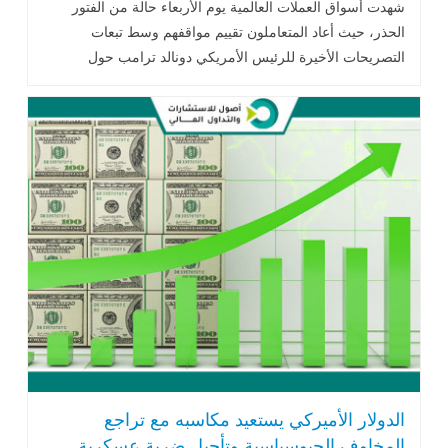
النقدية
شهدت أسواق العملات العالمية يوم الأربعاء حالة من الفتور
الحذر، حيث أعاد المتعاملون تقييم مواقفهم وسط تبعات
التصريحات الأخيرة للرئيس الأمريكي دونالد ترامب حول
مساعي إنهاء الحرب مع إيران..اقرأ المزيد
الدولار الأميركي يستعيد مكاسبه مع تراجع
المخاوف الجيوسياسية وتأجيل ضربة عسكرية