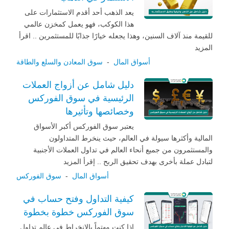
يعد الذهب أحد أقدم الاستثمارات على
هذا الكوكب، فهو يعمل كمخزن عالمي
للقيمة منذ آلاف السنين، وهذا يجعله خيارًا جذابًا للمستثمرين .. اقرأ
المزيد
أسواق المال
-
سوق المعادن والسلع والطاقة
دليل شامل عن أزواج العملات
الرئيسية في سوق الفوركس
وخصائصها وتأثيرها
يعتبر سوق الفوركس أكبر الأسواق
المالية وأكثرها سيولة في العالم، حيث ينخرط المتداولون
والمستثمرون من جميع أنحاء العالم في تداول العملات الأجنبية
لتبادل عملة بأخرى بهدف تحقيق الربح .. إقرأ المزيد
أسواق المال
-
سوق الفوركس
كيفية التداول وفتح حساب في
سوق الفوركس خطوة بخطوة
إذا كنت مهتماً بالانخراط في عالم تداول