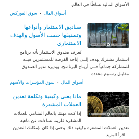
الأسواق المالية نشاطًا في العالم.
أسواق المال
-
سوق الفوركس
صناديق الاستثمار وأنواعها
وتصنيفها حسب الأصول والهدف
الاستثماري
يُعرف صندوق الاستثمار بأنه برنامج
استثمار مشترك يهدف إلــى إتاحة الفرصة للمستثمرين فيــه
للمشاركة جماعياً فــي أربـاح البرنامـج، ويديره مدير الصندوق
مقابـل رسـوم محددة.
أسواق المال
-
سوق المؤشرات والأسهم
ماذا يعني وكيفية وتكلفة تعدين
العملات المشفرة
إذا كنت مهتمًا بالعالم المتنامي للعملات
المشفرة فلربما تساءلت عن ماهية
تعدين العملات المشفرة وكيفية ذلك وحتى إذا كان بإمكانك التعدين
.. اقرأ المزيد