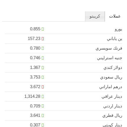
عملات
كريبتو
يورو
0.855
ين ياباني
157.23
فرنك سويسري
0.780
جنيه استرليني
0.746
دولار كندي
1.367
ريال سعودي
3.753
درهم اماراتي
3.672
دينار عراقي
1,314.28
دينار اردني
0.709
ريال قطري
3.641
دينار كويتي
0.307