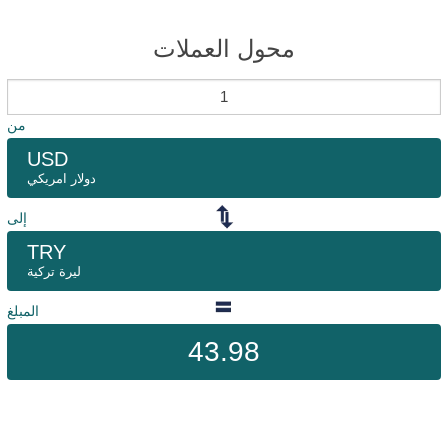
محول العملات
من
USD
دولار امريكي
إلى
TRY
ليرة تركية
المبلغ
43.98