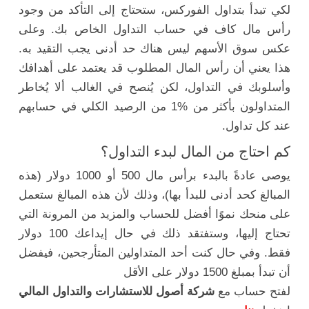
لكي تبدأ بتداول الفوركس، ستحتاج إلى التأكد من وجود
رأس مال كاف في حساب التداول الخاص بك. وعلى
عكس سوق الأسهم ليس هناك حد أدنى يجب التقيد به.
هذا يعني أن رأس المال المطلوب قد يعتمد على أهدافك
وأسلوبك في التداول، لكن يُنصح في الغالب ألا يُخاطر
المتداولون بأكثر من %1 من الرصيد الكلي في حسابهم
عند كل تداول.
كم احتاج من المال لبدء التداول؟
يوصى عادةً بالبدء برأس مال 500 أو 1000 دولار (هذه
المبالغ كحد أدنى للبدأ بها)، وذلك لأن هذه المبالغ ستعمل
على منحك نموًا أفضل للحساب والمزيد من المرونة التي
تحتاج إليها، وستفتقد ذلك في حال إيداعك 100 دولار
فقط. وفي حال كنت أحد المتداولين المتأرجحين، فيفضل
أن تبدأ بمبلغ 1500 دولار على الأقل
لفتح حساب مع
شركة أصول للاستشارات والتداول المالي