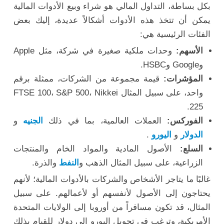
بكل بساطة، التداول المالي هو شراء وبيع الأدوات المالية
يمكن أن تتخذ هذه الأدوات أشكالاً عديدة، إليك بعض
الفئات الرئيسية هي:
الأسهم:
وحدات ملكية صغيرة في شركة، مثل Apple
وGoogle وHSBC.
المؤشرات:
قيمة مجموعة من الشركات، ممثلة برقم
واحد، على سبيل المثال FTSE 100، S&P 500، Nikkei
225.
الفوركس:
العملات العالمية، بما في ذلك
الجنيه
و
الدولار
و
اليورو
.
السلع:
الأصول المادية والمواد الخام والمنتجات
الزراعية، على سبيل المثال الذهب و
النفط
والذرة.
غالبًا ما يتاجر الأشخاص والشركات بالأدوات المالية؛ لأنهم
يحتاجون إلى الأصول لأنفسهم أو لأعمالهم. على سبيل
المثال، قد تكون مسافراً من أوروبا إلى الولايات المتحدة
الأمريكية، وترغب في تحويل اليورو إلى دولار للقيام بذلك