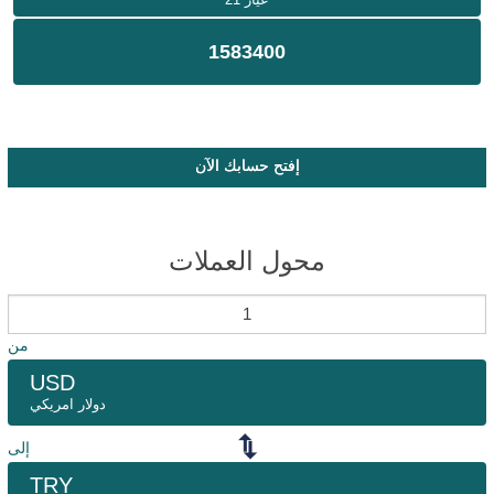
1583400
إفتح حسابك الآن
محول العملات
من
USD
دولار امريكي
إلى
TRY