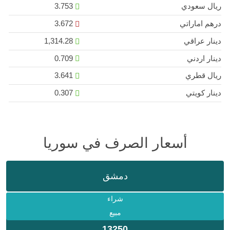
ريال سعودي
3.753
درهم اماراتي
3.672
دينار عراقي
1,314.28
دينار اردني
0.709
ريال قطري
3.641
دينار كويتي
0.307
أسعار الصرف في سوريا
دمشق
شراء
مبيع
13250