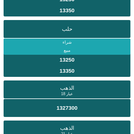
13350
حلب
شراء
مبيع
13250
13350
الذهب
عيار 18
1327300
الذهب
عيار 21