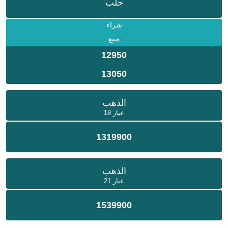
حلب
شراء
مبيع
12950
13050
الذهب
عيار 18
1319900
الذهب
عيار 21
1539900