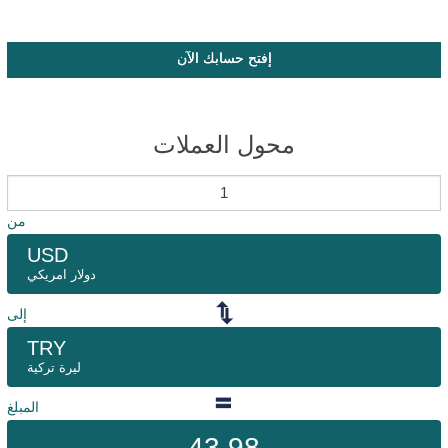
إفتح حسابك الآن
محول العملات
من
USD
دولار امريكي
إلى
TRY
ليرة تركية
المبلغ
43.98