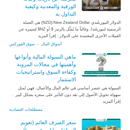
الورقية والمعدنية وكيفية
التداول به
الدولار النيوزيلندي New Zealand Dollar؛(NZD) هي العملة
الرسمية لنيوزيلندا، وغالباً ما يُمَثَّل بالرمز $ أو NZ$ لتمييزه عن
العملات الأخرى المعتمدة على الدولار.. إقرأ المزيد
أسواق المال
-
سوق الفوركس
ماهي السيولة المالية وأنواعها
وأهميتها في مجالات المرونة
وكفاءة السوق واستراتيجيات
الاستثمار
السيولة هي عنصر أساسي في عالم المال والأعمال، فهي تُمثل
سهولة تحويل الأصول إلى نقد دون التأثير على سعره بشكل كبير ..
إقرأ المزيد
مصطلحات اقتصادية
سعر الصرف العائم (تعويم
العملة) مزاياه وعيوبه وتأثيره