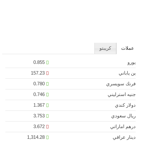
عملات
كريبتو
يورو
0.855
ين ياباني
157.23
فرنك سويسري
0.780
جنيه استرليني
0.746
دولار كندي
1.367
ريال سعودي
3.753
درهم اماراتي
3.672
دينار عراقي
1,314.28