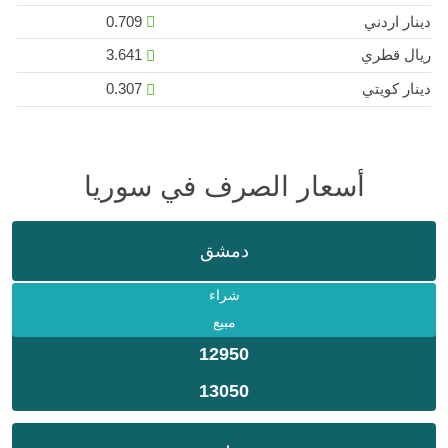
دينار اردني
0.709
ريال قطري
3.641
دينار كويتي
0.307
أسعار الصرف في سوريا
دمشق
شراء
مبيع
12950
13050