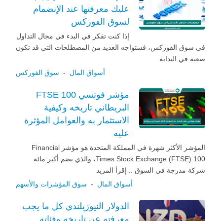
عليك معرفتها عند الإنضمام
لسوق الفوركس
إذا كنت تفكر في البدء في مجال التداول
في سوق الفوركس، فستواجه العديد من المصطلحات التي قد تكون
صعبة في البداية
أسواق المال
-
سوق الفوركس
مؤشر فوتسي 100 FTSE
البريطاني تاريخه وكيفية
الاستثمار به والعوامل المؤثرة
عليه
المؤشر الأكثر شهرة في المملكة المتحدة هو مؤشر Financial
Times Stock Exchange (FTSE) 100، والذي يضم أكبر مائة
شركة مدرجة في السوق .. إقرأ المزيد
أسواق المال
-
سوق المؤشرات والأسهم
الدولار النيوزيلندي كل ما يجب
معرفته عن تاريخه وفئاته